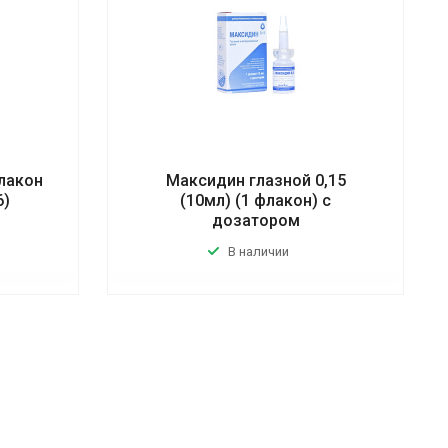
флакон
Максидин глазной 0,15
6)
(10мл) (1 флакон) с
дозатором
В наличии