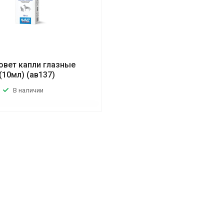
овет капли глазные
(10мл) (ав137)
В наличии