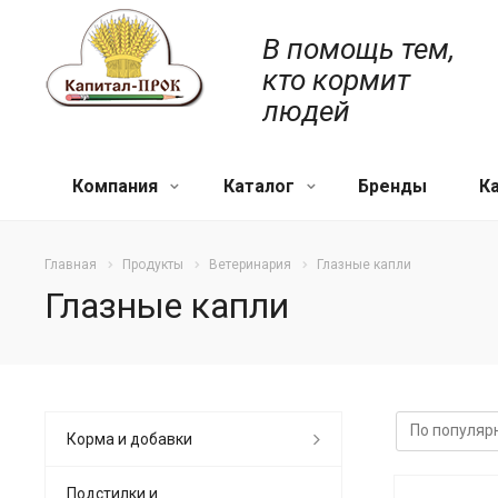
В помощь тем,
кто кормит
людей
Компания
Каталог
Бренды
К
Главная
Продукты
Ветеринария
Глазные капли
Глазные капли
Корма и добавки
Подстилки и