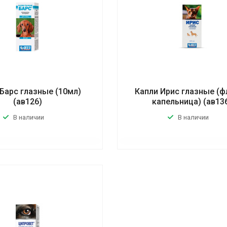
Барс глазные (10мл)
Капли Ирис глазные (
(ав126)
капельница) (ав13
В наличии
В наличии