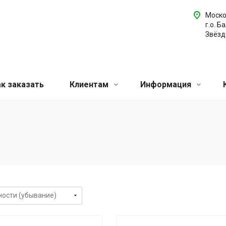
Моско
г.о. Б
Звёздн
ак заказать
Клиентам
Информация