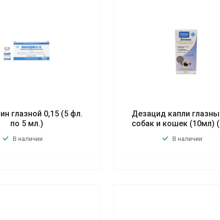
н глазной 0,15 (5 фл.
Дезацид капли глазны
по 5 мл.)
собак и кошек (10мл) 
В наличии
В наличии