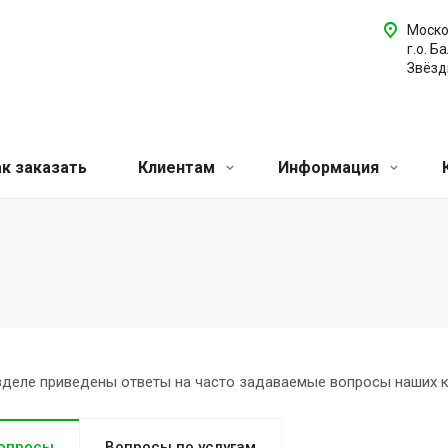
Моско
г.о. Б
Звёздн
ак заказать
Клиентам
Информация
зделе приведены ответы на часто задаваемые вопросы наших 
опросы
Вопросы по услугам