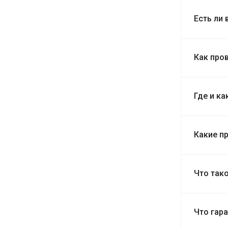
Есть ли
Как про
Где и к
Какие п
Что так
Что гар