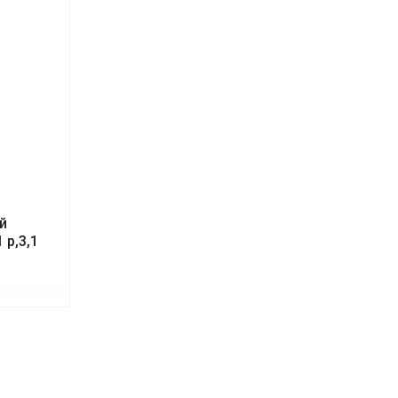
й
 р,3,1