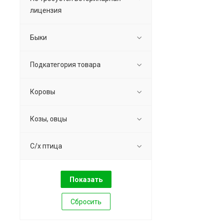
лицензия
Быки
Подкатегория товара
Коровы
Козы, овцы
С/х птица
Сбросить