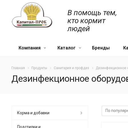
В помощь тем,
кто кормит
людей
Компания
Каталог
Бренды
К
Главная
Продукты
Санитария и профдез
Дезинфекционное 
Дезинфекционное оборудо
Корма и добавки
Подстилки и