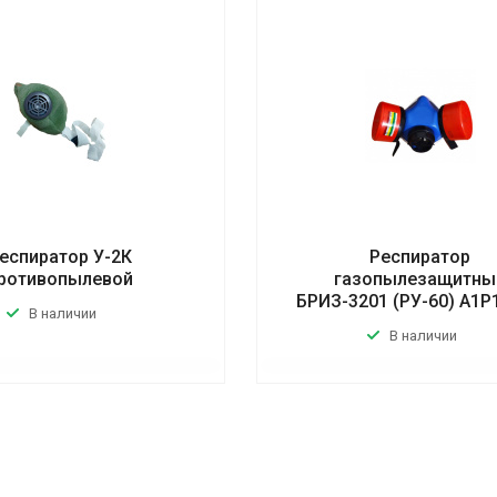
еспиратор У-2К
Респиратор
ротивопылевой
газопылезащитны
БРИЗ-3201 (РУ-60) А1Р1
В наличии
В наличии