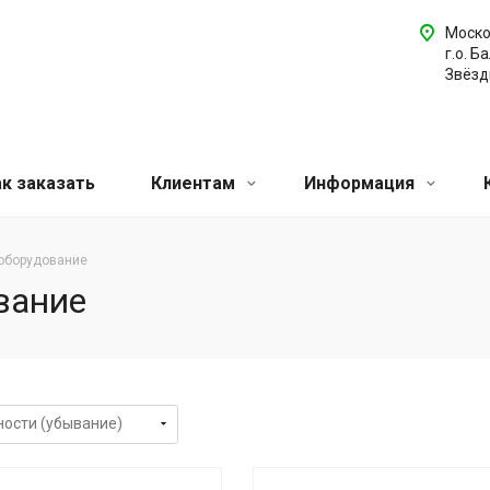
Моско
г.о. Б
Звёздн
ак заказать
Клиентам
Информация
оборудование
вание