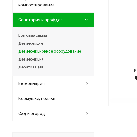
компостирование
Санитария и профдез
Бытовая химия
Дезинсекция
Дезинфекционное оборудование
Дезинфекция
Дератизация
Р
п
Ветеринария
Кормушки, поилки
Сад и огород