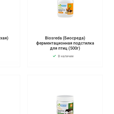
хая)
Biosreda (Биосреда)
ферментационная подстилка
для птиц (500г)
В наличии