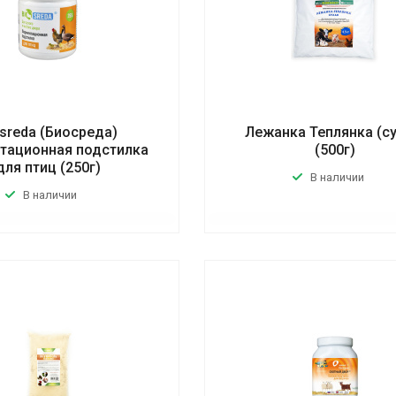
osreda (Биосреда)
Лежанка Теплянка (су
тационная подстилка
(500г)
для птиц (250г)
В наличии
В наличии