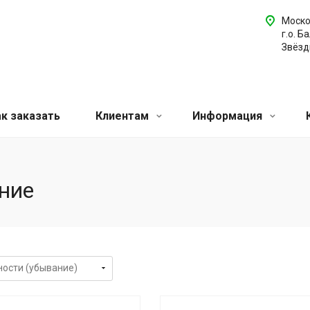
Моско
г.о. Б
Звёздн
ак заказать
Клиентам
Информация
ние