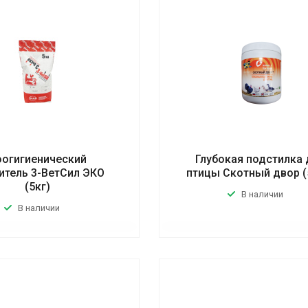
оогигиенический
Глубокая подстилка 
итель 3-ВетСил ЭКО
птицы Скотный двор (
(5кг)
В наличии
В наличии