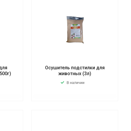
для
Осушитель подстилки для
500г)
животных (3л)
В наличии