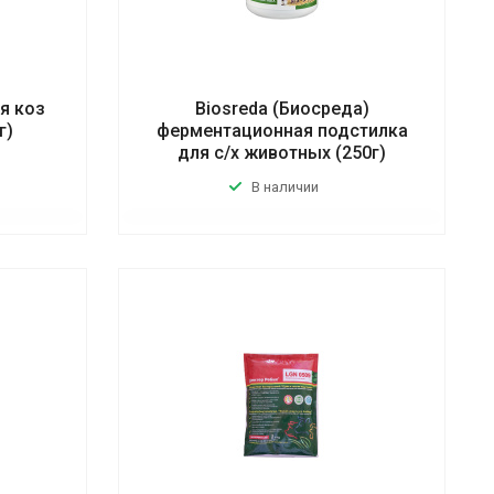
я коз
Biosreda (Биосреда)
г)
ферментационная подстилка
для с/х животных (250г)
В наличии