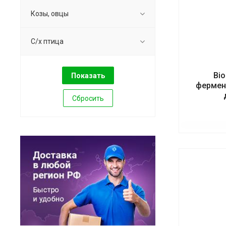
Козы, овцы
С/х птица
Bi
фермен
Сбросить