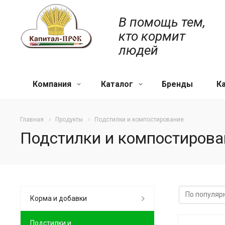
В помощь тем,
кто кормит
людей
Компания
Каталог
Бренды
К
Главная
Продукты
Подстилки и компостирование
Подстилки и компостирова
Корма и добавки
Подстилки и