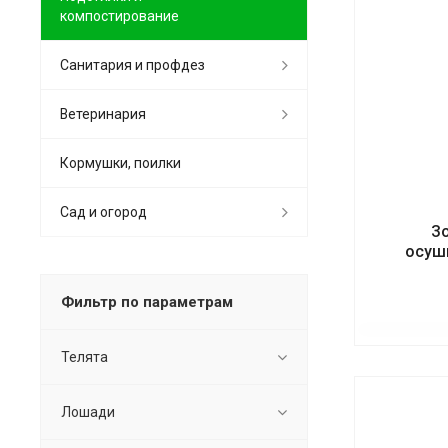
компостирование
Санитария и профдез
Ветеринария
Кормушки, поилки
Сад и огород
З
осуш
Фильтр по параметрам
Телята
Лошади