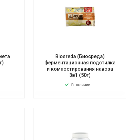
мета
Biosreda (Биосреда)
г)
ферментационная подстилка
и компостирования навоза
3в1 (50г)
В наличии