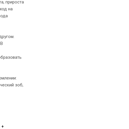
а, прироста
ход на
иода
другом.
 В
 образовать
рмлении:
ческий зоб,
 +