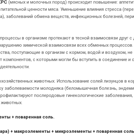
КРС
(мясных и молочных пород) происходит повышение: аппетит
 питательной ценности мяса. Уменьшение влияния стресса (пере
ка), заболеваний обмена веществ, инфекционных болезней, пер
роцессы в организме протекают в тесной взаимосвязи друг с 
 нарушению химической взаимосвязи всех обменных процессов.
ства, поступающие в организм с кормом, водой и воздухом, не
дят компонентов, с которыми могли бы вступить в соединение и
деятельности.
охозяйственных животных. Использование солей лизунцов в ко
ку заболеваемости молодняка (беломышечная болезнь, эндеми
, профилактируют послеродовые гинекологические заболевания,
 животных.
нты + поваренная соль.
ара) + макроэлементы + микроэлементы + поваренная соль