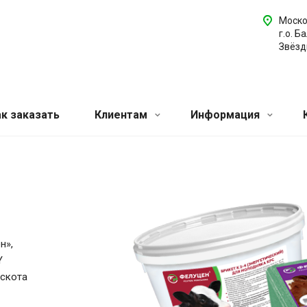
Моско
г.о. Б
Звёздн
ак заказать
Клиентам
Информация
н»,
Y
 скота