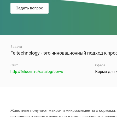
Задать вопрос
Задача
Feltechnology - это инновационный подход к п
Сайт
Сфера
http://felucen.ru/catalog/cows
Корма для к
Животные получают макро- и микроэлементы с кормами, 
витаминов в корме у животных и птицы приводит к разви