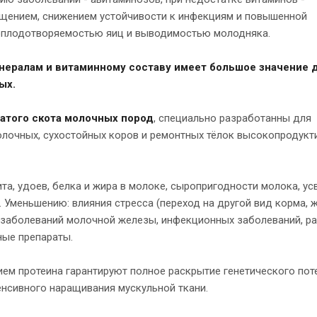
ощением, снижением устойчивости к инфекциям и повышенной
 оплодотворяемостью яиц и выводимостью молодняка.
нералам и витаминному составу имеет большое значение 
ых.
атого скота молочных пород
, специально разработанны для
лочных, сухостойных коров и ремонтных тёлок высокопродукт
а, удоев, белка и жира в молоке, сыропригодности молока, у
 Уменьшению: влияния стресса (переход на другой вид корма, ж
, заболеваний молочной железы, инфекционных заболеваний, р
ные препараты.
м протеина гарантируют полное раскрытие генетического пот
енсивного наращивания мускульной ткани.