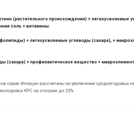
теин (растительного происхождения) + легкоусвояемые 
нная соль + витамины.
фолипиды) + легкоусвояемые углеводы (сахара), + макроэ
ы (сахара) + профилактическое вещество + макроэлемент
ов серии Фелуцен рассчитаны на увеличение среднегодовых на
молодняка КРС на откорме до 25%.