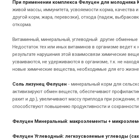
При применении комплекса Фелуцен для молодняка 
живой массы, иммунитета, усвояемости корма, качества и
другой корм, жара, перевозки), отхода (падеж, выбраков
откорма.
Витаминный, минеральный, углеводный другие обменные п
Недостаток тех или иных витаминов в организме ведет к
результате нарушения этой взаимосвязи химические веще
усваиваются, не удерживаются в организме, т.к. не нахо
новые химические вещества, необходимые для его жизне
Соль лизунец Фелуцен
- минеральный корм для сельск
активизируют обмен веществ, обеспечивают профилакти
рахит и др.), увеличивают массу приплода при рождении
способствуют повышению продуктивности и сохранности
Фелуцен Минеральный:
макроэлементы + микроэлеме
Фелуцен Углеводный:
легкоусвояемые углеводы (сах