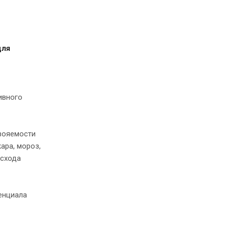
для
ивного
свояемости
ара, мороз,
асхода
енциала