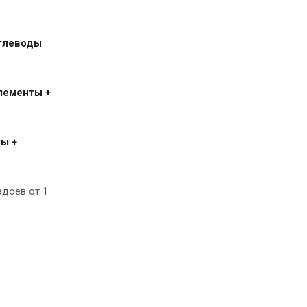
углеводы
лементы +
ы +
доев от 1