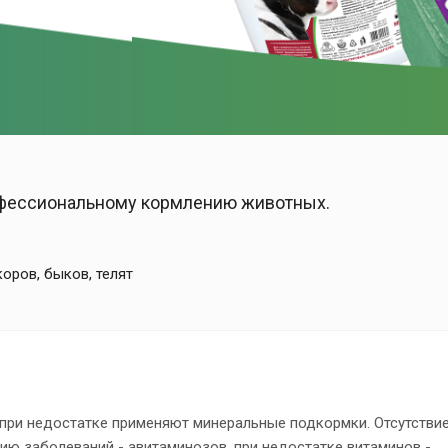
рофессиональному кормлению животных.
оров, быков, телят
при недостатке применяют минеральные подкормки. Отсутстви
тию заболеваний - авитаминозов, при недостатке витаминов -