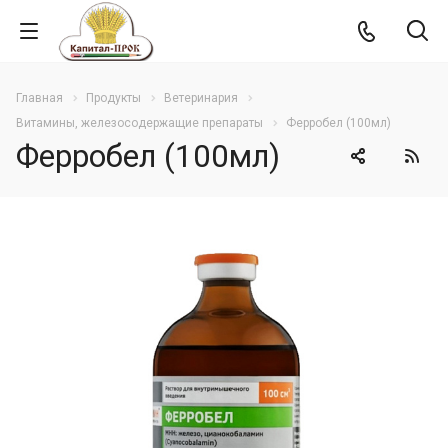
Главная
Продукты
Ветеринария
Витамины, железосодержащие препараты
Ферробел (100мл)
Ферробел (100мл)