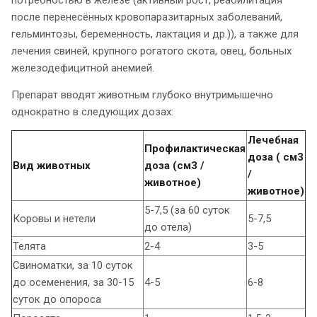
после перенесённых кровопаразитарных заболеваний,
гельминтозы, беременность, лактация и др.)), а также для
лечения свиней, крупного рогатого скота, овец, больных
железодефицитной анемией.
Препарат вводят животным глубоко внутримышечно
однократно в следующих дозах:
Лечебная
Профилактическая
доза ( см3
Вид животных
доза (см3 /
/
животное)
животное)
5-7,5 (за 60 суток
Коровы и нетели
5-7,5
до отела)
Телята
2-4
3-5
Свиноматки, за 10 суток
до осеменения, за 30-15
4-5
6-8
суток до опороса