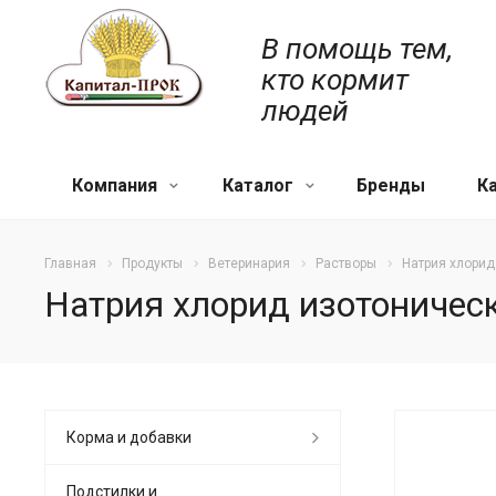
В помощь тем,
кто кормит
людей
Компания
Каталог
Бренды
К
Главная
Продукты
Ветеринария
Растворы
Натрия хлорид
Натрия хлорид изотоническ
Корма и добавки
Подстилки и