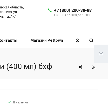
вская область,
+7 (800) 200-38-88
алашиха, ул.
Пн. – Пт.: с 8:00 до 18:00
ая, д.7 к.1
Контакты
Магазин Pettown
й (400 мл) бхф
В наличии