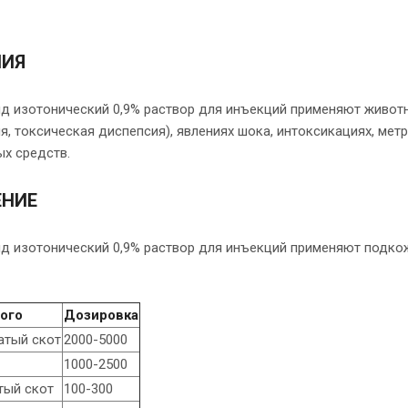
НИЯ
ид изотонический 0,9% раствор для инъекций применяют живот
я, токсическая диспепсия), явлениях шока, интоксикациях, метр
ых средств.
ЕНИЕ
ид изотонический 0,9% раствор для инъекций применяют подко
ого
Дозировка
атый скот
2000-5000
1000-2500
тый скот
100-300