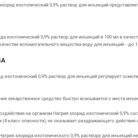
 хлорид изотопический 0,9% раствор для инъекций представля
да изотонический 0,9% раствор для инъекций в 100 мл в качес
 качестве вспомогательного вещества воду для инъекций - до 1
ВА
ид изотонический 0,9% раствор для инъекций регулирует осмот
ия лекарственное средство быстро всасывается с места инъек
оздействия на организм Натрия хлорид изотонический 0,9% сог
(4 класс опасности), не оказывает раздражающего действия н
Натрия хлорида изотонического 0,9% раствора для инъекций н