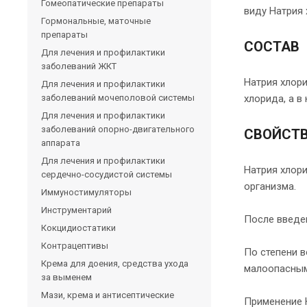
Гомеопатические препараты
виду Натрия
Гормональные, маточные
препараты
СОСТАВ
Для лечения и профилактики
заболеваний ЖКТ
Натрия хлори
Для лечения и профилактики
заболеваний мочеполовой системы
хлорида, а в
Для лечения и профилактики
заболеваний опорно-двигательного
СВОЙСТ
аппарата
Для лечения и профилактики
Натрия хлор
сердечно-сосудистой системы
организма.
Иммуностимуляторы
Инструментарий
После введен
Кокцидиостатики
Контрацептивы
По степени в
Крема для доения, средства ухода
малоопасным 
за выменем
Мази, крема и антисептические
Применение 