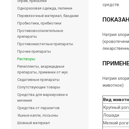
спреи, присыпки
средств.
Одноразовая одежда, пеленки
Перевязочный материал, бандажи
ПОКАЗА
Пробиотики, пребиотики
Противовоспалительные
Натрия хлор
препараты
(кровотечени
Противомаститные препараты
лекарственн
Прочие препараты
Растворы
ПРИМЕН
Репелленты, акарицидные
препараты, приманки от мух
Натрия хлор
Седативные препараты
животное):
Сопутствующие товары
Средства для маркировки и
Вид животн
мечения
Крупный рог
Средства от паразитов
Лошади
Ушные капли, лосьоны
Мелкий рога
Шовный материал