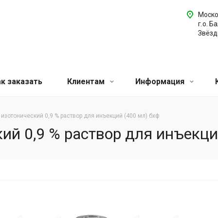
Моско
г.о. Б
Звёздн
ак заказать
Клиентам
Информация
 изотонический 0,9 % раствор для инъекций (400 мл) бхф
ий 0,9 % раствор для инъекци