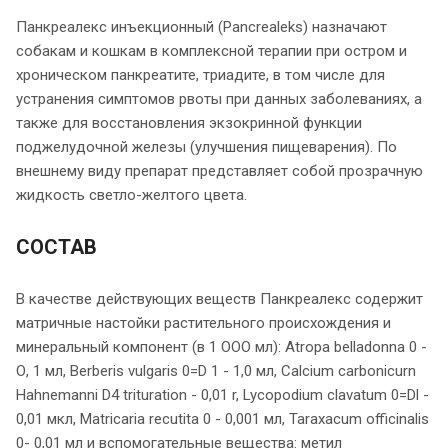
Панкреалекс инъекционный (Pancrealeks) назначают
собакам и кошкам в комплексной терапии при остром и
хроническом панкреатите, триадите, в том числе для
устранения симптомов рвоты при данных заболеваниях, а
также для восстановления экзокринной функции
поджелудочной железы (улучшения пищеварения). По
внешнему виду препарат представляет собой прозрачную
жидкость светло-желтого цвета.
СОСТАВ
В качестве действующих веществ Панкреалекс содержит
матричные настойки растительного происхождения и
минеральный компонент (в 1 ООО мл): Atropa belladonna 0 -
О, 1 мл, Berberis vulgaris 0=D 1 - 1,0 мл, Calcium carbonicurn
Hahnemanni D4 trituration - 0,01 r, Lycopodium clavatum 0=Dl -
0,01 мкл, Matricaria recutita 0 - 0,001 мл, Taraxacum officinalis
0- 0,01 мл и вспомогательные вещества: метил