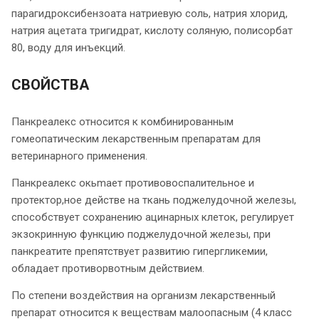
парагидроксибензоата натриевую соль, натрия хлорид,
натрия ацетата тригидрат, кислоту соляную, полисорбат
80, воду для инъекций.
СВОЙСТВА
Панкреалекс относится к комбинированным
гомеопатическим лекарственным препаратам для
ветеринарного применения.
Панкреалекс окьmает противовоспалительное и
протектор,ное действе на ткань поджелудочной железы,
способствует сохранению ацинарных клеток, регулирует
экзокринную функцию поджелудочной железы, при
панкреатите препятствует развитию гипергликемии,
обладает противорвотным действием.
По степени воздействия на организм лекарственный
препарат относится к веществам малоопасным (4 класс