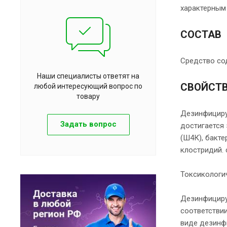
характерным
СОСТАВ
Средство сод
Наши специалисты ответят на
СВОЙСТ
любой интересующий вопрос по
товару
Дезинфициру
Задать вопрос
достигается 
(Ш4К), бакт
клостридий.
Токсикологи
Дезинфициру
соответствии
виде дезинф