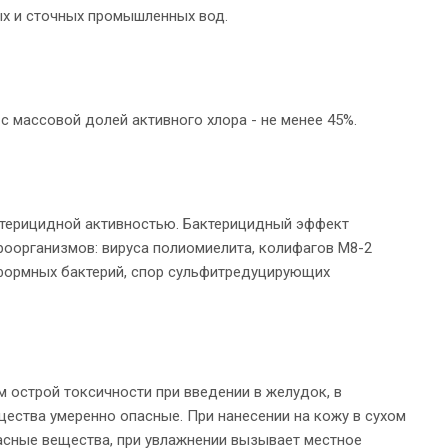
ых и сточных промышленных вод.
с массовой долей активного хлора - не менее 45%.
терицидной активностью. Бактерицидный эффект
роорганизмов: вируса полиомиелита, колифагов М8-2
иформных бактерий, спор сульфитредуцирующих
 острой токсичности при введении в желудок, в
вещества умеренно опасные. При нанесении на кожу в сухом
асные вещества, при увлажнении вызывает местное