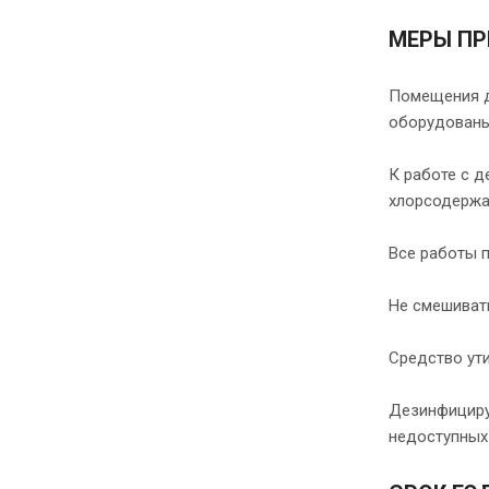
МЕРЫ П
Помещения д
оборудованы
К работе с 
хлорсодержа
Все работы 
Не смешиват
Средство ут
Дезинфицирую
недоступных