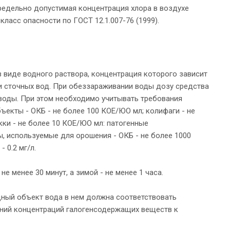
Предельно допустимая концентрация хлора в воздухе
ласс опасности по ГОСТ 12.1.007-76 (1999).
 виде водного раствора, концентрация которого зависит
и сточных вод. При обеззараживании воды дозу средства
воды. При этом необходимо учитывать требования
бъекты - ОКБ - не более 100 КОЕ/ЮО мл; колифаги - не
ки - не более 10 КОЕ/ЮО мл: патогенные
ды, используемые для орошения - ОКБ - не более 1000
 0.2 мг/л.
 менее 30 минут, а зимой - не менее 1 часа.
дный объект вода в нем должна соответствовать
шений концентраций галогенсодержащих веществ к