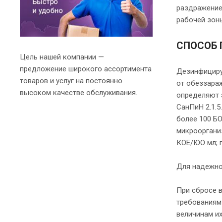
раздражение 
рабочей зоны
СПОСОБ 
Цель нашей компании —
предложение широкого ассортимента
Дезинфициру
товаров и услуг на постоянно
от обеззара
высоком качестве обслуживания.
определяют 
СанПиН 2.1.5
более 100 БО
микроорганиз
КОЕ/ЮО мл; п
Для надежног
При сбросе 
требованиям 
величинам и