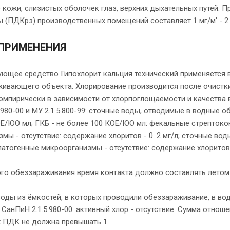
кожи, слизистых оболочек глаз, верхних дыхательных путей. 
 (ПДКрз) производственных помещений составляет 1 мг/м' - 2 к
ПРИМЕНЕНИЯ
ющее средство Гипохлорит кальция технический применяется в
живающего объекта. Хлорирование производится после очистк
эмпирически в зависимости от хлорпоглощаемости и качества 
.980-00 и МУ 2.1.5.800-99: сточные воды, отводимые в водные о
Е/ЮО мл; ГКБ - не более 100 КОЕ/ЮО мл: фекальные стрептокок
мы - отсутствие: содержание хлоритов - 0. 2 мг/л; сточные во
атогенные микроорганизмы - отсутствие: содержание хлоритов -
о обеззараживания время контакта должно составлять летом не
воды из ёмкостей, в которых проводили обеззараживание, в во
СанПиН 2.1.5.980-00: активный хлор - отсутствие. Сумма отно
х ПДК не должна превышать 1.