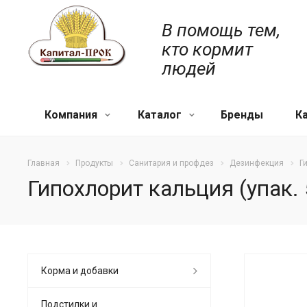
В помощь тем,
кто кормит
людей
Компания
Каталог
Бренды
К
Главная
Продукты
Санитария и профдез
Дезинфекция
Г
Гипохлорит кальция (упак. 
Корма и добавки
Подстилки и