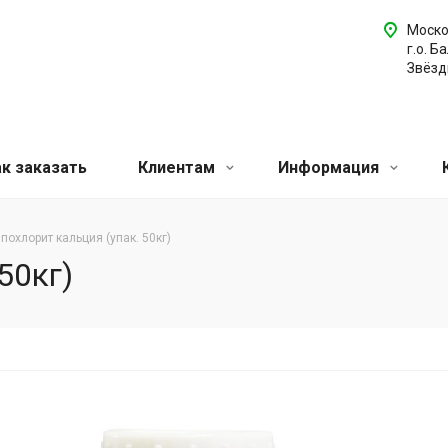
Моско
г.о. Б
Звёздн
ак заказать
Клиентам
Информация
ипохлорит кальция (упак. 50кг)
50кг)