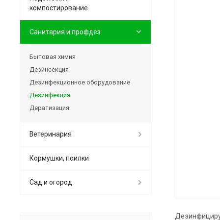
компостирование
Санитария и профдез
Бытовая химия
Дезинсекция
Дезинфекционное оборудование
Дезинфекция
Дератизация
Ветеринария
Кормушки, поилки
Сад и огород
Дезинфициру