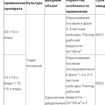
Вредный
обработки,
Срок
применения
Культура
объект
особенности
ожид
препарата
применения
Опрыскивание
посевов в фазе
2-4 листьев
20 г/10 л
культуры. Расход
60(1)
воды
рабочей
жидкости –
2
3л/100 м
Опрыскивание
Томат
посевов
посевной
последовательно
в фазе 1-2 и 3-5
10 г/10 л
листьев
воды + 10
60(2)
культуры. Расход
г/6 л воды
рабочей
жидкости –
Однолетние
2
2л/100 м
и 3
двудольные