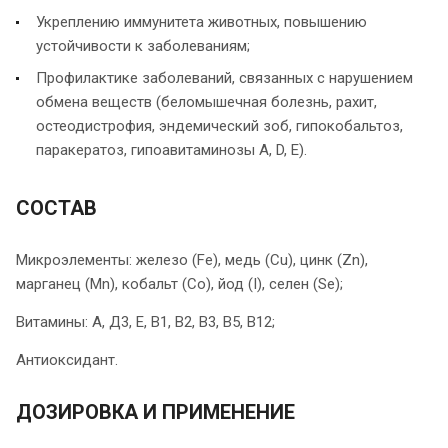
Укреплению иммунитета животных, повышению
устойчивости к заболеваниям;
Профилактике заболеваний, связанных с нарушением
обмена веществ (беломышечная болезнь, рахит,
остеодистрофия, эндемический зоб, гипокобальтоз,
паракератоз, гипоавитаминозы А, D, Е).
СОСТАВ
Микроэлементы: железо (Fe), медь (Cu), цинк (Zn),
марганец (Mn), кобальт (Co), йод (I), селен (Se);
Витамины: А, Д3, Е, В1, В2, В3, В5, В12;
Антиоксидант.
ДОЗИРОВКА И ПРИМЕНЕНИЕ