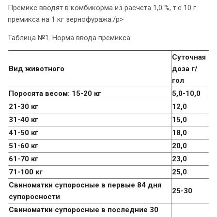
Премикс вводят в комбикорма из расчета 1,0 %, т.е 10 г
премикса на 1 кг зернофуража./p>
Таблица №1. Норма ввода премикса.
Суточная
Вид животного
доза г/
гол
Поросята весом: 15-20 кг
5,0-10,0
21-30 кг
12,0
31-40 кг
15,0
41-50 кг
18,0
51-60 кг
20,0
61-70 кг
23,0
71-100 кг
25,0
Свиноматки супоросные в первые 84 дня
25-30
супоросности
Свиноматки супоросные в последние 30