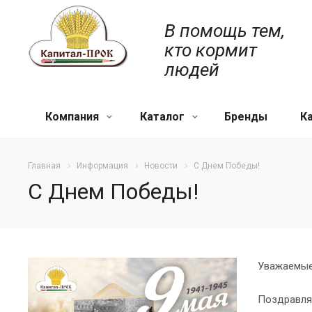
В помощь тем,
кто кормит
людей
Компания
Каталог
Бренды
К
Главная
Информация
Новости
С Днем Победы!
С Днем Победы!
Уважаемые 
Поздравля