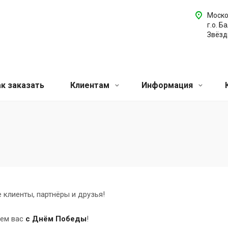
Моско
г.о. Б
Звёздн
ак заказать
Клиентам
Информация
клиенты, партнёры и друзья!
ем вас
с Днём Победы
!