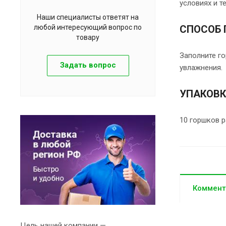
условиях и т
Наши специалисты ответят на
любой интересующий вопрос по
СПОСОБ 
товару
Заполните г
Задать вопрос
увлажнения.
УПАКОВ
10 горшков р
Коммент
Цель нашей компании —