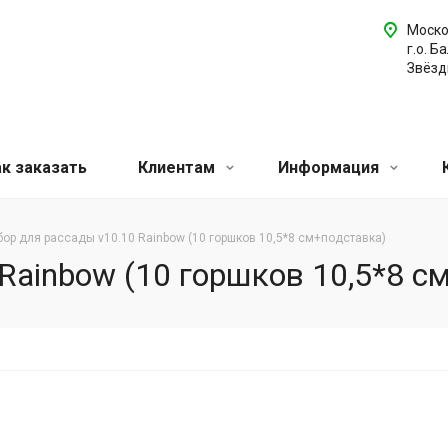
Моско
г.о. Б
Звёздн
ак заказать
Клиентам
Информация
ор для рассады v10.10 Rainbow (10 горшков 10,5*8 см+подставка)
Rainbow (10 горшков 10,5*8 с