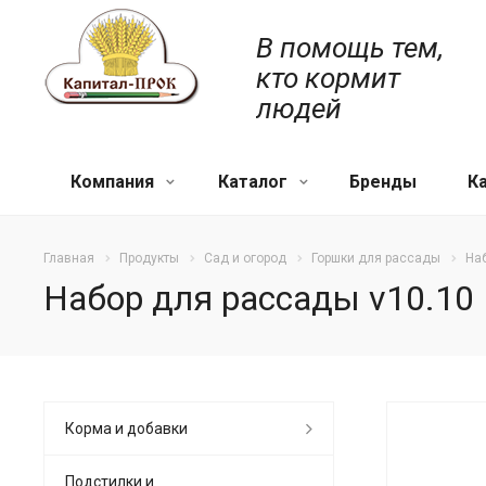
В помощь тем,
кто кормит
людей
Компания
Каталог
Бренды
К
Главная
Продукты
Сад и огород
Горшки для рассады
Наб
Набор для рассады v10.10 
Корма и добавки
Подстилки и