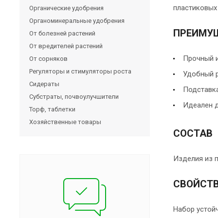
пластиковых 
Органические удобрения
Органоминеральные удобрения
ПРЕИМУ
От болезней растений
От вредителей растений
Прочный и
От сорняков
Регуляторы и стимуляторы роста
Удобный р
Сидераты
Подставка
Субстраты, почвоулучшители
Идеален д
Торф, таблетки
Хозяйственные товары
СОСТАВ
Изделия из 
СВОЙСТ
Набор устойч