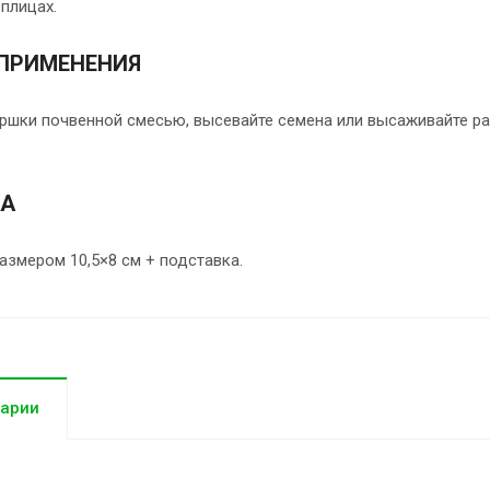
еплицах.
ПРИМЕНЕНИЯ
оршки почвенной смесью, высевайте семена или высаживайте р
КА
азмером 10,5×8 см + подставка.
арии